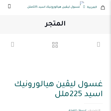
العربية
المتجر
غسول ليڤين هيالورونيك
اسيد 225ملل
التصنيف:
غسول للوجه