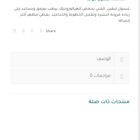
غسول ليڤين, الغني بحمض الهيالورونيك, يرطب بعمق ويساعد علي
زيادة مرونة البشرة وتقليل الخطوط والتجاعيد, يعطي مظهر أكثر
إشراقا.
Share
الوصف
مراجعات
0
منتجات ذات صلة