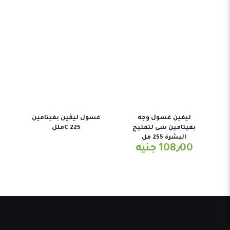
ليفين غسول وجه
غسول ليڤين بفيتامين
بفيتامين سى لتفتيح
C 225ملل
البشرة 255 مل
108٫00
جنيه