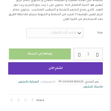
للحفاظ علي صحة شعرك و طبيعته الصحي و الحيوي حمام كريم
ليفين هو الخيار الافضل لانه يحتوي علي ( زيت بذور الجزر و زيت جوز
الهند )الذي يمنح الشعر التغذية و الترطيب المناسب ,يحتوي حمام
كريم ايفين بأوميغا 3 لمزيد من الحماية و الحيوية سيتم ملاحظة الفرق
بعد الاستخدام من المرة الولي
Size
كمية
إضافة إلى السلة
ليفين
ماسك
للشعر
اشترِ الآن
مع
زيت
جوز
رمز المنتج:
FP-001005180025
التصنيفات:
العناية بالشعر
,
الهند
ماسك للشعر
وبذور
الجزر
Share