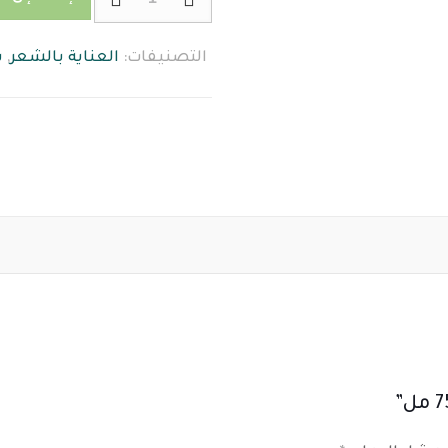
سيروم
ليفين
التصنيفات:
العناية بالشعر
,
س
بالكافيين
75
مل